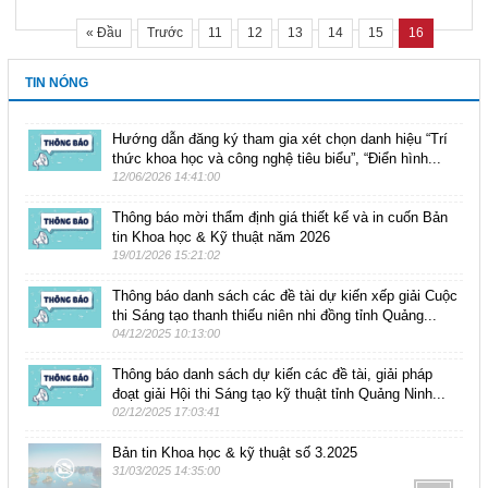
« Đầu
Trước
11
12
13
14
15
16
TIN NÓNG
Hướng dẫn đăng ký tham gia xét chọn danh hiệu “Trí
thức khoa học và công nghệ tiêu biểu”, “Điển hình...
12/06/2026 14:41:00
Thông báo mời thẩm định giá thiết kế và in cuốn Bản
tin Khoa học & Kỹ thuật năm 2026
19/01/2026 15:21:02
Thông báo danh sách các đề tài dự kiến xếp giải Cuộc
thi Sáng tạo thanh thiếu niên nhi đồng tỉnh Quảng...
04/12/2025 10:13:00
Thông báo danh sách dự kiến các đề tài, giải pháp
đoạt giải Hội thi Sáng tạo kỹ thuật tỉnh Quảng Ninh...
02/12/2025 17:03:41
Bản tin Khoa học & kỹ thuật số 3.2025
31/03/2025 14:35:00