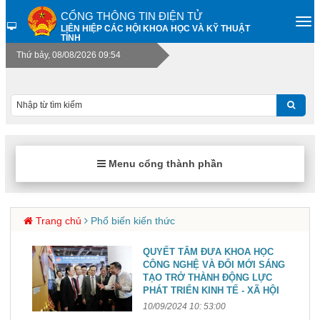
CỔNG THÔNG TIN ĐIỆN TỬ
LIÊN HIỆP CÁC HỘI KHOA HỌC VÀ KỸ THUẬT
TỈNH
Thứ bảy, 08/08/2026 09:54
Menu cổng thành phần
Trang chủ
Phổ biến kiến thức
QUYẾT TÂM ĐƯA KHOA HỌC
CÔNG NGHỆ VÀ ĐỔI MỚI SÁNG
TẠO TRỞ THÀNH ĐỘNG LỰC
PHÁT TRIỂN KINH TẾ - XÃ HỘI
10/09/2024 10: 53:00