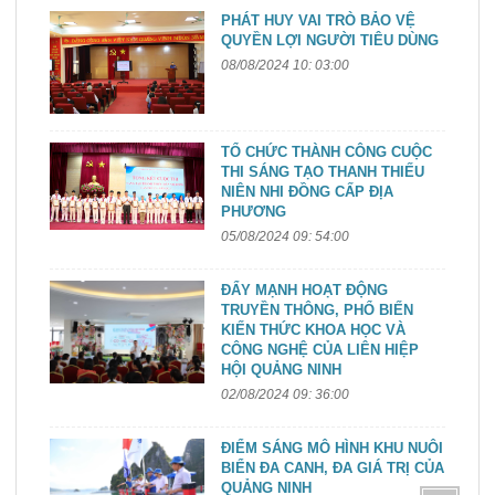
PHÁT HUY VAI TRÒ BẢO VỆ
QUYỀN LỢI NGƯỜI TIÊU DÙNG
08/08/2024 10: 03:00
TỔ CHỨC THÀNH CÔNG CUỘC
THI SÁNG TẠO THANH THIẾU
NIÊN NHI ĐỒNG CẤP ĐỊA
PHƯƠNG
05/08/2024 09: 54:00
ĐẨY MẠNH HOẠT ĐỘNG
TRUYỀN THÔNG, PHỔ BIẾN
KIẾN THỨC KHOA HỌC VÀ
CÔNG NGHỆ CỦA LIÊN HIỆP
HỘI QUẢNG NINH
02/08/2024 09: 36:00
ĐIỂM SÁNG MÔ HÌNH KHU NUÔI
BIỂN ĐA CANH, ĐA GIÁ TRỊ CỦA
QUẢNG NINH