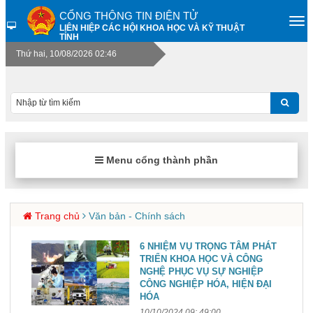
CỔNG THÔNG TIN ĐIỆN TỬ
LIÊN HIỆP CÁC HỘI KHOA HỌC VÀ KỸ THUẬT
TỈNH
Thứ hai, 10/08/2026 02:46
Menu cổng thành phần
Trang chủ
Văn bản - Chính sách
6 NHIỆM VỤ TRỌNG TÂM PHÁT
TRIỂN KHOA HỌC VÀ CÔNG
NGHỆ PHỤC VỤ SỰ NGHIỆP
CÔNG NGHIỆP HÓA, HIỆN ĐẠI
HÓA
10/10/2024 09: 49:00