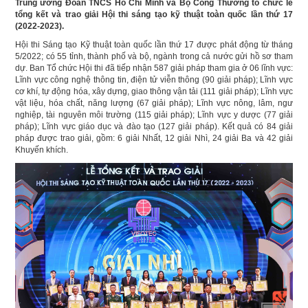
Trung ương Đoàn TNCS Hồ Chí Minh và Bộ Công Thường tổ chức lễ
tổng kết và trao giải Hội thi sáng tạo kỹ thuật toàn quốc lần thứ 17
(2022-2023).
Hội thi Sáng tạo Kỹ thuật toàn quốc lần thứ 17 được phát động từ tháng
5/2022; có 55 tỉnh, thành phố và bộ, ngành trong cả nước gửi hồ sơ tham
dự. Ban Tổ chức Hội thi đã tiếp nhận 587 giải pháp tham gia ở 06 lĩnh vực:
Lĩnh vực công nghệ thông tin, điện tử viễn thông (90 giải pháp); Lĩnh vực
cơ khí, tự động hóa, xây dựng, giao thông vận tải (111 giải pháp); Lĩnh vực
vật liệu, hóa chất, năng lượng (67 giải pháp); Lĩnh vực nông, lâm, ngư
nghiệp, tài nguyên môi trường (115 giải pháp); Lĩnh vực y dược (77 giải
pháp); Lĩnh vực giáo dục và đào tạo (127 giải pháp). Kết quả có 84 giải
pháp được trao giải, gồm: 6 giải Nhất, 12 giải Nhì, 24 giải Ba và 42 giải
Khuyến khích.