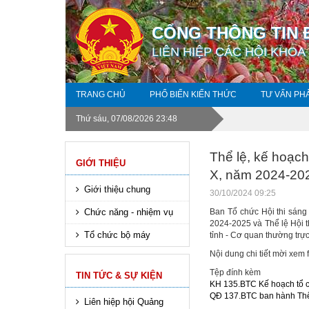
CỔNG THÔNG TIN 
LIÊN HIỆP CÁC HỘI KHOA
TRANG CHỦ
PHỔ BIẾN KIẾN THỨC
TƯ VẤN PH
Thứ sáu, 07/08/2026 23:48
Thể lệ, kế hoạch
GIỚI THIỆU
X, năm 2024-20
Giới thiệu chung
30/10/2024 09:25
Chức năng - nhiệm vụ
Ban Tổ chức Hội thi sáng 
2024-2025 và Thể lệ Hội t
Tổ chức bộ máy
tỉnh - Cơ quan thường trực
Nội dung chi tiết mời xem f
Tệp đính kèm
TIN TỨC & SỰ KIỆN
KH 135.BTC Kế hoạch tổ ch
QĐ 137.BTC ban hành Thể l
Liên hiệp hội Quảng