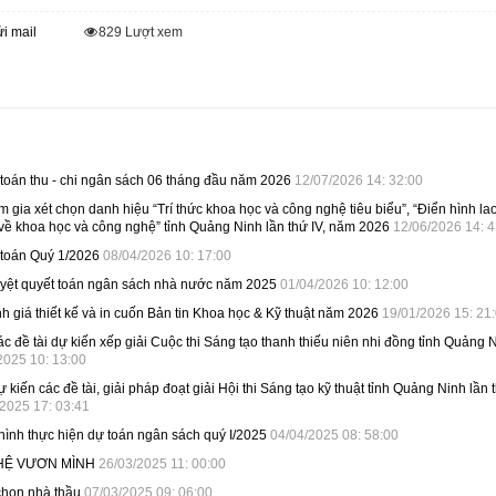
i mail
829
Lượt xem
 toán thu - chi ngân sách 06 tháng đầu năm 2026
12/07/2026 14: 32:00
gia xét chọn danh hiệu “Trí thức khoa học và công nghệ tiêu biểu”, “Điển hình la
ẻ về khoa học và công nghệ” tỉnh Quảng Ninh lần thứ IV, năm 2026
12/06/2026 14: 4
 toán Quý 1/2026
08/04/2026 10: 17:00
duyệt quyết toán ngân sách nhà nước năm 2025
01/04/2026 10: 12:00
 giá thiết kế và in cuốn Bản tin Khoa học & Kỹ thuật năm 2026
19/01/2026 15: 21
 đề tài dự kiến xếp giải Cuộc thi Sáng tạo thanh thiếu niên nhi đồng tỉnh Quảng 
2025 10: 13:00
 kiến các đề tài, giải pháp đoạt giải Hội thi Sáng tạo kỹ thuật tỉnh Quảng Ninh lần 
2025 17: 03:41
hình thực hiện dự toán ngân sách quý I/2025
04/04/2025 08: 58:00
 HỆ VƯƠN MÌNH
26/03/2025 11: 00:00
chọn nhà thầu
07/03/2025 09: 06:00