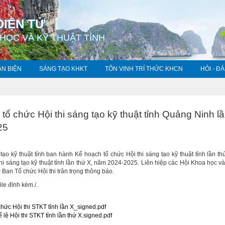
ĐIỆN TỬ
 HỌC VÀ KỸ THUẬT TỈNH
ẢN BIỆN
SÁNG TẠO KHKT
TÔN VINH TRÍ THỨC KHCN
HỎI - Đ
 tổ chức Hội thi sáng tạo kỹ thuật tỉnh Quảng Ninh l
25
tạo kỹ thuật tỉnh ban hành Kế hoạch tổ chức Hội thi sáng tạo kỹ thuật tỉnh lần t
hi sáng tạo kỹ thuật tỉnh lần thứ X, năm 2024-2025. Liên hiệp các Hội Khoa học và
 Ban Tổ chức Hội thi trân trọng thông báo.
ile đính kèm./.
ức Hội thi STKT tỉnh lần X_signed.pdf
ệ Hội thi STKT tỉnh lần thứ X.signed.pdf