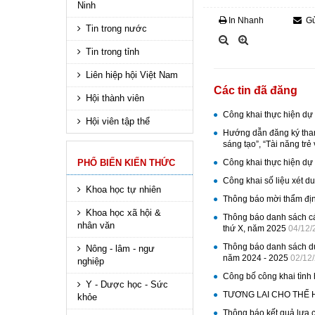
Ninh
In Nhanh
Gử
Tin trong nước
Tin trong tỉnh
Liên hiệp hội Việt Nam
Các tin đã đăng
Hội thành viên
Công khai thực hiện dự
Hội viên tập thể
Hướng dẫn đăng ký tham 
sáng tạo”, “Tài năng tr
PHỔ BIẾN KIẾN THỨC
Công khai thực hiện dự
Công khai số liệu xét 
Khoa học tự nhiên
Thông báo mời thẩm định
Khoa học xã hội &
Thông báo danh sách các
nhân văn
thứ X, năm 2025
04/12/
Thông báo danh sách dự
Nông - lâm - ngư
năm 2024 - 2025
02/12/
nghiệp
Công bố công khai tình 
Y - Dược học - Sức
TƯƠNG LAI CHO THẾ
khỏe
Thông báo kết quả lựa 