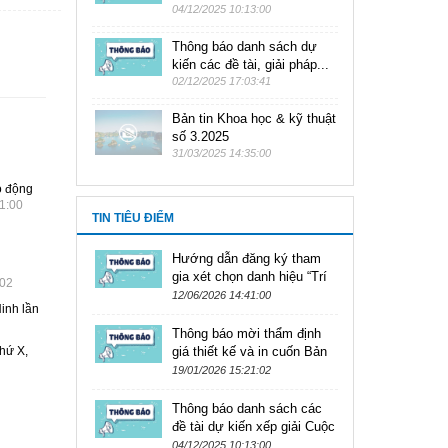
04/12/2025 10:13:00
Thông báo danh sách dự
kiến các đề tài, giải pháp...
02/12/2025 17:03:41
Bản tin Khoa học & kỹ thuật
số 3.2025
31/03/2025 14:35:00
o động
1:00
TIN TIÊU ĐIỂM
Hướng dẫn đăng ký tham
gia xét chọn danh hiệu “Trí
:02
thức khoa học và công nghệ
12/06/2026 14:41:00
Ninh lần
tiêu biểu”, “Điển hình lao...
Thông báo mời thẩm định
thứ X,
giá thiết kế và in cuốn Bản
tin Khoa học & Kỹ thuật
19/01/2026 15:21:02
năm 2026
Thông báo danh sách các
đề tài dự kiến xếp giải Cuộc
thi Sáng tạo thanh thiếu niên
04/12/2025 10:13:00