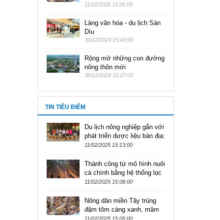
11/02/2025 15:05:00
Làng văn hóa - du lịch Sán
Dìu
30/12/2024 15:43:00
Rộng mở những con đường
nông thôn mới
30/12/2024 15:27:00
TIN TIÊU ĐIỂM
Du lịch nông nghiệp gắn với
phát triển dược liệu bản địa:
'Thị trường nóng, thực đơn
11/02/2025 15:13:00
nguội'
Thành công từ mô hình nuôi
cá chình bằng hệ thống lọc
tuần hoàn
11/02/2025 15:08:00
Nông dân miền Tây trúng
đậm tôm càng xanh, mâm
Tết năm này lớn hết nấc!
11/02/2025 15:05:00