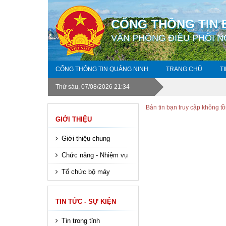
CỔNG THÔNG TIN 
VĂN PHÒNG ĐIỀU PHỐI N
CỔNG THÔNG TIN QUẢNG NINH
TRANG CHỦ
T
Thứ sáu, 07/08/2026 21:34
Bản tin bạn truy cập không tồ
GIỚI THIỆU
Giới thiệu chung
Chức năng - Nhiệm vụ
Tổ chức bộ máy
TIN TỨC - SỰ KIỆN
Tin trong tỉnh