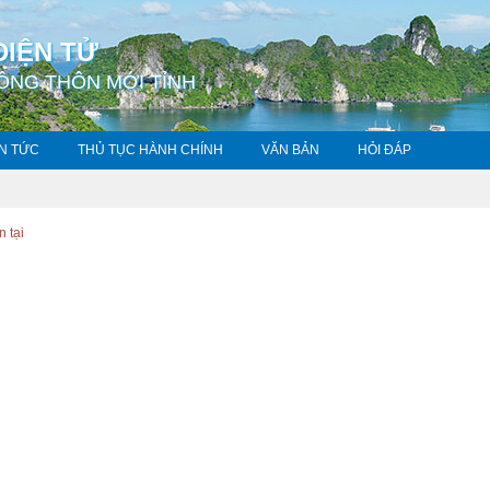
ĐIỆN TỬ
ÔNG THÔN MỚI TỈNH
IN TỨC
THỦ TỤC HÀNH CHÍNH
VĂN BẢN
HỎI ĐÁP
n tại