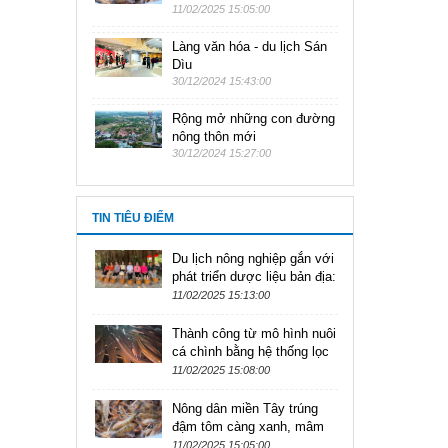
11/02/2025 15:05:00
Làng văn hóa - du lịch Sán
Dìu
30/12/2024 15:43:00
Rộng mở những con đường
nông thôn mới
30/12/2024 15:27:00
TIN TIÊU ĐIỂM
Du lịch nông nghiệp gắn với
phát triển dược liệu bản địa:
'Thị trường nóng, thực đơn
11/02/2025 15:13:00
nguội'
Thành công từ mô hình nuôi
cá chình bằng hệ thống lọc
tuần hoàn
11/02/2025 15:08:00
Nông dân miền Tây trúng
đậm tôm càng xanh, mâm
Tết năm này lớn hết nấc!
11/02/2025 15:05:00