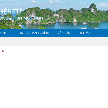
ĐIỆN TỬ
ÔNG THÔN MỚI TỈNH
IN TỨC
THỦ TỤC HÀNH CHÍNH
VĂN BẢN
HỎI ĐÁP
n tại