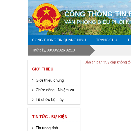
CỔNG THÔNG TIN 
VĂN PHÒNG ĐIỀU PHỐI N
CỔNG THÔNG TIN QUẢNG NINH
TRANG CHỦ
T
Thứ bảy, 08/08/2026 02:13
Bản tin bạn truy cập không tồ
GIỚI THIỆU
Giới thiệu chung
Chức năng - Nhiệm vụ
Tổ chức bộ máy
TIN TỨC - SỰ KIỆN
Tin trong tỉnh