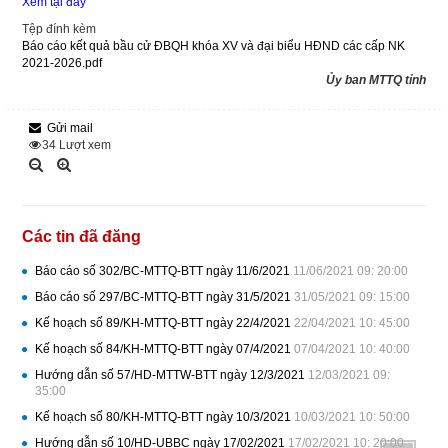
Xem tại đây
Tệp đính kèm
Báo cáo kết quả bầu cử ĐBQH khóa XV và đại biểu HĐND các cấp NK
2021-2026.pdf
Ủy ban MTTQ tỉnh
Gửi mail
34
Lượt xem
Các tin đã đăng
Báo cáo số 302/BC-MTTQ-BTT ngày 11/6/2021
11/06/2021 09: 20:00
Báo cáo số 297/BC-MTTQ-BTT ngày 31/5/2021
31/05/2021 09: 15:00
Kế hoạch số 89/KH-MTTQ-BTT ngày 22/4/2021
22/04/2021 10: 45:00
Kế hoạch số 84/KH-MTTQ-BTT ngày 07/4/2021
07/04/2021 10: 40:00
Hướng dẫn số 57/HD-MTTW-BTT ngày 12/3/2021
12/03/2021 09:
35:00
Kế hoạch số 80/KH-MTTQ-BTT ngày 10/3/2021
10/03/2021 10: 50:00
Hướng dẫn số 10/HD-UBBC ngày 17/02/2021
17/02/2021 10: 20:00