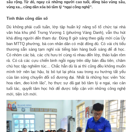
sâu rộng. Từ đó, ngay cả những người cao tuổi, đồng bào vùng sâu,
vùng xa... cũng dần xóa bỏ tâm lý “ngại công nghệ”.
Tinh thần công dân số
Dù không phải cuối tuần, lớp tập huấn kỹ năng số tổ chức tại nhà
văn hóa khu phố Trưng Vương 1 (phường Vàng Danh), vẫn thu hút
khá đông người đến tham dự. Đúng 8 giờ sáng theo giấy mời của Ủy
ban MTTQ phường, bà con nhân dân có mặt đông đủ. Có vài chị tiểu
thương sẵn sàng tạm nghỉ vài tiếng bán hàng buổi sáng để đi học.
Có nhóm các bà, các chị hưu trí cùng rủ nhau đến lớp, thảo luận rôm
rả. Có cả các cựu chiến binh ngồi ngay trên dãy bàn đầu tiên, chăm
chú học tập nghiêm túc... Chắc hẳn dù là ai thì cũng đều không muốn
mình trở nên lạc hậu, bị bỏ tụt lại phía sau trong xu hướng tất yếu
của làn sóng chuyển đổi số đương đại. Nhất là những học viên “tóc
hoa râm, đeo kính lão”, họ thực sự đã gạt bỏ tâm lý e ngại, rào cản
tuổi tác, quyết tâm học hỏi để được tiếp cận với những công nghệ
mới, tiện ích mới.