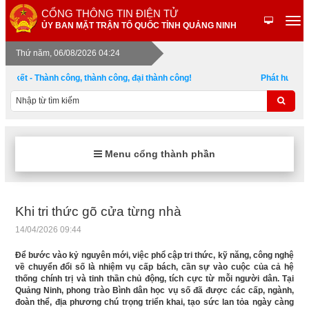
CỔNG THÔNG TIN ĐIỆN TỬ
ỦY BAN MẶT TRẬN TỔ QUỐC TỈNH QUẢNG NINH
Thứ năm, 06/08/2026 04:24
oàn kết - Thành công, thành công, đại thành công!
Phát huy sức
Menu cổng thành phần
Khi tri thức gõ cửa từng nhà
14/04/2026 09:44
Để bước vào kỷ nguyên mới, việc phổ cập tri thức, kỹ năng, công nghệ
về chuyển đổi số là nhiệm vụ cấp bách, cần sự vào cuộc của cả hệ
thống chính trị và tinh thần chủ động, tích cực từ mỗi người dân. Tại
Quảng Ninh, phong trào Bình dân học vụ số đã được các cấp, ngành,
đoàn thể, địa phương chú trọng triển khai, tạo sức lan tỏa ngày càng