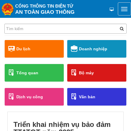
CỔNG THÔNG TIN ĐIỆN TỬ
AN TOÀN GIAO THÔNG
Du lịch
Doanh nghiệp
Tổng quan
Bộ máy
Dịch vụ công
Văn bản
Triển khai nhiệm vụ bảo đảm