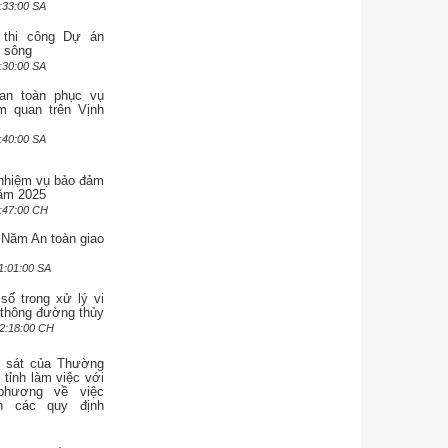
:33:00 SA
 thi công Dự án
 sông
:30:00 SA
an toàn phục vụ
m quan trên Vịnh
:40:00 SA
 nhiệm vụ bảo đảm
ăm 2025
:47:00 CH
 Năm An toàn giao
1:01:00 SA
số trong xử lý vi
 thông đường thủy
2:18:00 CH
 sát của Thường
tỉnh làm việc với
phương về việc
h các quy định