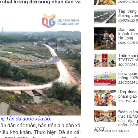
o chất lượng đời sống nhân dân và
09/05/2025 6
Tập trung
đường ven
05/03/2025 6
Đảm bảo 
khách tha
Hạ Long
09/01/2025 6
Triển khai
TTATGT n
30/12/2024 1
Lễ ra quân
thông 2025
23/12/2024 1
Ứng dụng 
phạm giao
31/10/2024 1
Đoàn giám
trực HĐND 
ng Tân đã được xóa bỏ.
các địa 
chấp hàn
ân dân các thôn, bản trên địa bàn xã
ATGT...
23/10/2024 6:00:00 CH
iều khó khăn. Thực hiện Đề án cải