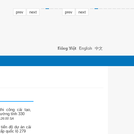
prev
next
prev
next
Tiếng Việt
English
中文
thi công cải tạo,
ường tỉnh 330
:26:00 SA
tiến độ dự án cải
cấp quốc lộ 279