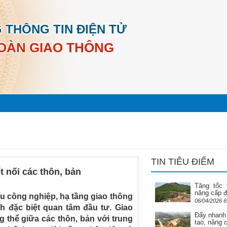
 THÔNG TIN ĐIỆN TỬ
OÀN GIAO THÔNG
TIN TIÊU ĐIỂM
t nối các thôn, bản
Tăng tốc 
nâng cấp đ
hu công nghiệp, hạ tầng giao thông
06/04/2026 6
h đặc biệt quan tâm đầu tư. Giao
Đẩy nhanh 
g thể giữa các thôn, bản với trung
tạo, nâng 