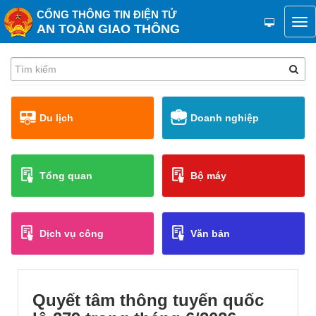
CỔNG THÔNG TIN ĐIỆN TỬ
AN TOÀN GIAO THÔNG
Du lịch
Doanh nghiệp
Tổng quan
Bộ máy
Dịch vụ công
Văn bản
Quyết tâm thông tuyến quốc