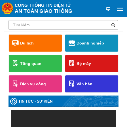
CỔNG THÔNG TIN ĐIỆN TỬ
AN TOÀN GIAO THÔNG
Du lịch
Doanh nghiệp
Tổng quan
Bộ máy
Dịch vụ công
Văn bản
TIN TỨC - SỰ KIỆN