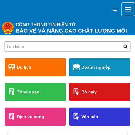
CỔNG THÔNG TIN ĐIỆN TỬ
BẢO VỆ VÀ NÂNG CAO CHẤT LƯỢNG MÔI
TRƯỜNG TỰ NHIÊN
Du lịch
Doanh nghiệp
Tổng quan
Bộ máy
Dịch vụ công
Văn bản