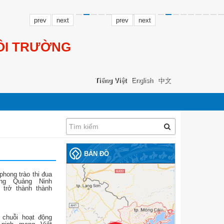
prev
next
prev
next
ÔI TRƯỜNG
Tiếng Việt
English
中文
BẢN ĐỒ
phong trào thi đua
ng Quảng Ninh
 trở thành thành
 chuỗi hoạt động