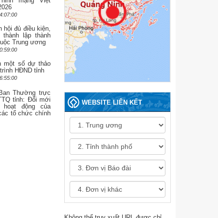
ninh mạng Việt
2026
4:07:00
 hội đủ điều kiện,
n thành lập thành
huộc Trung ương
0:59:00
n một số dự thảo
 trình HĐND tỉnh
6:55:00
Ban Thường trực
TQ tỉnh: Đổi mới
WEBSITE LIÊN KẾT
hoạt động của
ác tổ chức chính
Không thể truy xuất URL được chỉ