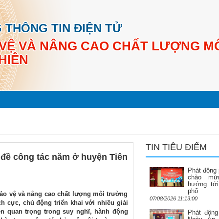
 THÔNG TIN ĐIỆN TỬ
VỆ VÀ NÂNG CAO CHẤT LƯỢNG M
HIÊN
TIN TIÊU ĐIỂM
 đề công tác năm ở huyện Tiên
Phát động 
chào mừ
hướng tới
phố
Bảo vệ và nâng cao chất lượng môi trường
07/08/2026 11:13:00
h cực, chủ động triển khai với nhiều giải
ến quan trọng trong suy nghĩ, hành động
Phát động