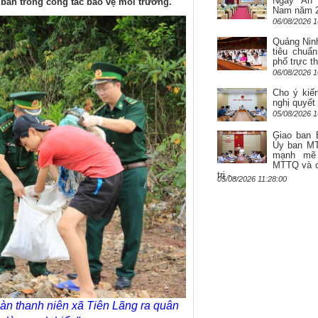
Ngày An 
 bàn trong công tác bảo vệ môi trường.
Nam năm 
06/08/2026 1
Quảng Ninh
tiêu chuẩ
phố trực t
06/08/2026 1
Cho ý kiế
nghị quyết
05/08/2026 1
Giao ban 
Ủy ban MT
mạnh mẽ 
MTTQ và c
trị -...
05/08/2026 11:28:00
n thanh niên xã Tiên Lãng ra quân