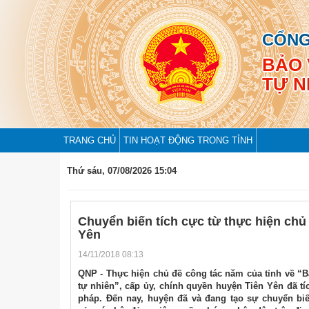
CỔNG
BẢO 
TỰ N
TRANG CHỦ
TIN HOẠT ĐỘNG TRONG TỈNH
Thứ sáu, 07/08/2026 15:04
Chuyển biến tích cực từ thực hiện chủ
Yên
14/11/2018 08:13
QNP - Thực hiện chủ đề công tác năm của tỉnh về “
tự nhiên”, cấp ủy, chính quyền huyện Tiên Yên đã tíc
pháp. Đến nay, huyện đã và đang tạo sự chuyển bi