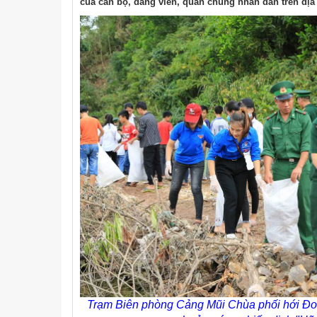
của cán bộ, đảng viên, quần chúng nhân dân trên địa
Trạm Biên phòng Cảng Mũi Chùa phối hới Đoà