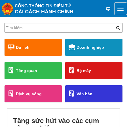
CỔNG THÔNG TIN ĐIỆN TỬ
CẢI CÁCH HÀNH CHÍNH
Du lịch
Doanh nghiệp
Tổng quan
Bộ máy
Dịch vụ công
Văn bản
Tăng sức hút vào các cụm