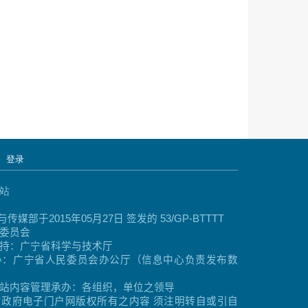
登录
网站
与传媒部于
2015
年
05
月
27
日
签发的
53/GP-BTTTT
委员会
持：广宁省科学与技术厅
办：广宁省人民委员会办公厅（信息中心负责发布数
站内容管理承办：各组织，单位之领导
省政府电子门户网版权所有之内容
须注明转自或引自