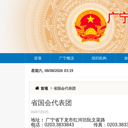
广
首项
广宁概况
组织机构
旅
星期六, 08/08/2026 03:19
首项
省国会代表团
省国会代表团
04/07/2025
地址
：
广宁省下龙市红河坊阮文渠路
电话：0203.3833843
传真：0203.3833