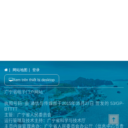
网站地图
登录
Xem trên thiết bị desktop
广宁省电子门户网站
执照号码
:
由
通信与传媒部于
2015
年
05
月
27
日
签发的
53/GP-
BTTTT
主管：广宁省人民委员会
运行管理及技术主持：广宁省科学与技术厅
主页内容管理承办：广宁省人民委员会办公厅（信息中心负责