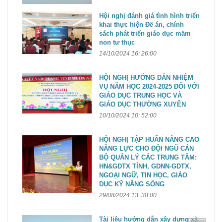
Hội nghị đánh giá tình hình triển
khai thực hiện Đề án, chính
sách phát triển giáo dục mầm
non tư thục
14/10/2024 16: 26:00
HỘI NGHỊ HƯỚNG DẪN NHIỆM
VỤ NĂM HỌC 2024-2025 ĐỐI VỚI
GIÁO DỤC TRUNG HỌC VÀ
GIÁO DỤC THƯỜNG XUYÊN
10/10/2024 10: 52:00
HỘI NGHỊ TẬP HUẤN NÂNG CAO
NĂNG LỰC CHO ĐỘI NGŨ CÁN
BỘ QUẢN LÝ CÁC TRUNG TÂM:
HN&GDTX TỈNH, GDNN-GDTX,
NGOẠI NGỮ, TIN HỌC, GIÁO
DỤC KỸ NĂNG SỐNG
29/08/2024 13: 38:00
Tài liệu hướng dẫn xây dựng xã