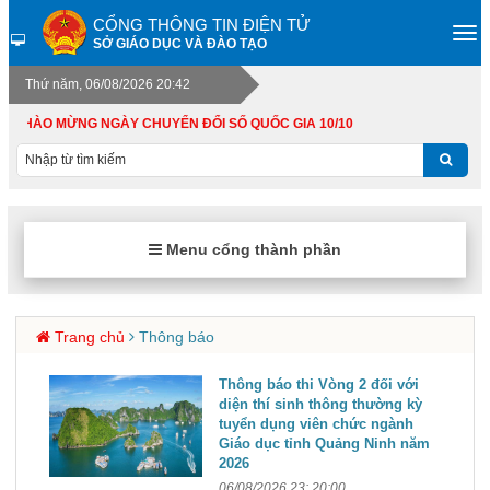
CỔNG THÔNG TIN ĐIỆN TỬ
SỞ GIÁO DỤC VÀ ĐÀO TẠO
Thứ năm, 06/08/2026 20:42
CHÀO MỪNG NGÀY CHUYỂN ĐỔI SỐ QUỐC GIA 10/10
CHUY
Menu cổng thành phần
Trang chủ
Thông báo
Thông báo thi Vòng 2 đối với
diện thí sinh thông thường kỳ
tuyển dụng viên chức ngành
Giáo dục tỉnh Quảng Ninh năm
2026
06/08/2026 23: 20:00