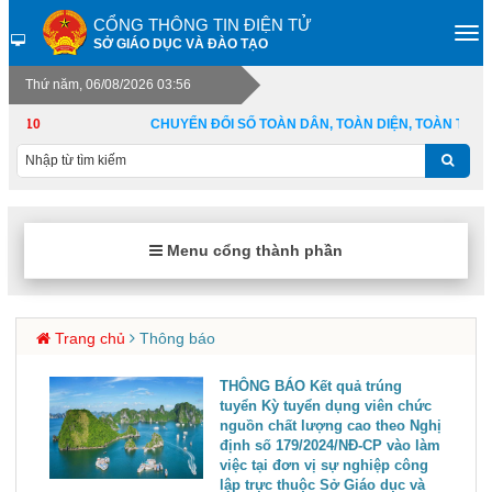
CỔNG THÔNG TIN ĐIỆN TỬ
SỞ GIÁO DỤC VÀ ĐÀO TẠO
Thứ năm, 06/08/2026 03:56
10/10
CHUYỂN ĐỔI SỐ TOÀN DÂN, TOÀN DIỆN, TOÀN TRÌNH
Menu cổng thành phần
Trang chủ
Thông báo
THÔNG BÁO Kết quả trúng
tuyển Kỳ tuyển dụng viên chức
nguồn chất lượng cao theo Nghị
định số 179/2024/NĐ-CP vào làm
việc tại đơn vị sự nghiệp công
lập trực thuộc Sở Giáo dục và