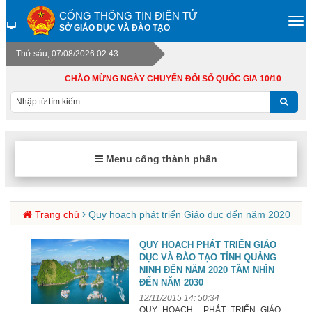
CỔNG THÔNG TIN ĐIỆN TỬ
SỞ GIÁO DỤC VÀ ĐÀO TẠO
Thứ sáu, 07/08/2026 02:43
CHÀO MỪNG NGÀY CHUYỂN ĐỔI SỐ QUỐC GIA 10/10
Menu cổng thành phần
Trang chủ
Quy hoạch phát triển Giáo dục đến năm 2020
QUY HOẠCH PHÁT TRIỂN GIÁO
DỤC VÀ ĐÀO TẠO TỈNH QUẢNG
NINH ĐẾN NĂM 2020 TẦM NHÌN
ĐẾN NĂM 2030
12/11/2015 14: 50:34
QUY HOẠCH PHÁT TRIỂN GIÁO