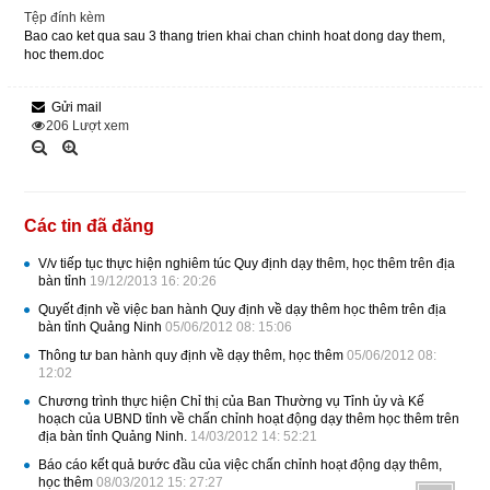
Tệp đính kèm
Bao cao ket qua sau 3 thang trien khai chan chinh hoat dong day them,
hoc them.doc
Gửi mail
206
Lượt xem
Các tin đã đăng
V/v tiếp tục thực hiện nghiêm túc Quy định dạy thêm, học thêm trên địa
bàn tỉnh
19/12/2013 16: 20:26
Quyết định về việc ban hành Quy định về dạy thêm học thêm trên địa
bàn tỉnh Quảng Ninh
05/06/2012 08: 15:06
Thông tư ban hành quy định về dạy thêm, học thêm
05/06/2012 08:
12:02
Chương trình thực hiện Chỉ thị của Ban Thường vụ Tỉnh ủy và Kế
hoạch của UBND tỉnh về chấn chỉnh hoạt động dạy thêm học thêm trên
địa bàn tỉnh Quảng Ninh.
14/03/2012 14: 52:21
Báo cáo kết quả bước đầu của việc chấn chỉnh hoạt động dạy thêm,
học thêm
08/03/2012 15: 27:27