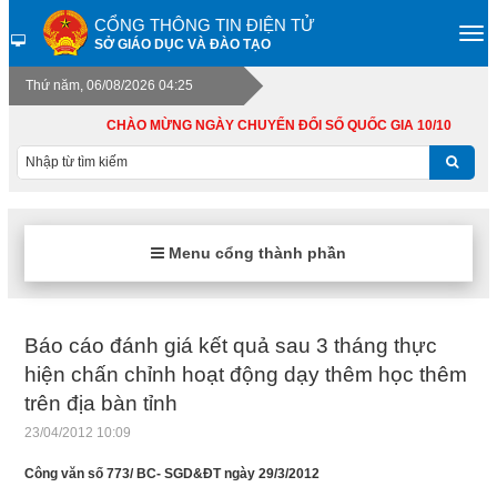
CỔNG THÔNG TIN ĐIỆN TỬ
SỞ GIÁO DỤC VÀ ĐÀO TẠO
Thứ năm, 06/08/2026 04:25
CHÀO MỪNG NGÀY CHUYỂN ĐỔI SỐ QUỐC GIA 10/10
Menu cổng thành phần
Báo cáo đánh giá kết quả sau 3 tháng thực
hiện chấn chỉnh hoạt động dạy thêm học thêm
trên địa bàn tỉnh
23/04/2012 10:09
Công văn số 773/ BC- SGD&ĐT ngày 29/3/2012