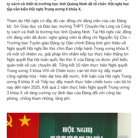
ty sách và thiết bị trường học tỉnh Quảng Ninh đã tổ chức Hội nghị học
tập văn kiện Hội nghị Trung ương 9 khóa X.
Tham dự Hội nghị có đầy đủ các đồng chí đảng viên của các Đảng
bộ: Sở Giáo dục và Đào tạo, trường THPT Chuyên Hạ Long và Công
ty sách và thiết bị trường học tỉnh Quảng Ninh. Tại Hội nghị các đồng
chí đảng viên đã được nghe giảng viên là đồng chí Nguyễn Sỹ Chú –
Trưởng ban Tuyên giáo Đảng ủy Dân chính Đảng tỉnh giới thiệu về
Nghị quyết Hội nghị lần thứ chín Ban chấp hành Trung ương khóa X
về một số nhiệm vụ, giải pháp lớn nhằm tiếp tục thực hiện thắng lợi
Nghị quyết Đại hội toàn quốc lần thứ X của Đảng và được phổ biến,
quán triệt về các chuyên đề: Tổng kết 10 năm thực hiện Nghị quyết
Trung ương 3 khóa VIII về Chiên lược cán bộ thời kỳ đẩy mạnh
công nghiệp hóa - hiện đại hóa đất nước, Kết luận của Hội nghị Trung
ương 9 khóa X về Tiếp tục đẩy mạnh thực hiện chiến lược cán bộ từ
nay đến năm 2020, Kết quả 2 năm thực hiện Nghị quyết Trung ương
3 khóa X về tăng cường cự lãnh đạo của Đảng đối với công tác
phòng, chống tham nhũng, lãng phí.