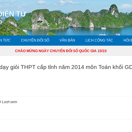
ĐIỆN TỬ
O
IN TỨC
CHUYỂN ĐỔI SỐ
VĂN BẢN
LỊCH CÔNG TÁC
HỎI 
CHÀO MỪNG NGÀY CHUYỂN ĐỔI SỐ QUỐC GIA 10/10
C
n dạy giỏi THPT cấp tỉnh năm 2014 môn Toán khối 
9
Lượt xem