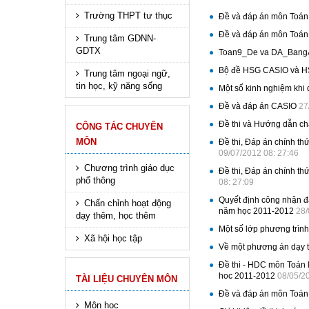
Trường THPT tư thục
Đề và đáp án môn Toán
Đề và đáp án môn Toán
Trung tâm GDNN-
GDTX
Toan9_De va DA_Bang
Bộ đề HSG CASIO và 
Trung tâm ngoại ngữ,
tin học, kỹ năng sống
Một số kinh nghiệm khi
Đề và đáp án CASIO
27
Đề thi và Hướng dẫn ch
CÔNG TÁC CHUYÊN
MÔN
Đề thi, Đáp án chính t
09/07/2012 08: 27:46
Chương trình giáo dục
Đề thi, Đáp án chính t
phổ thông
08: 27:09
Quyết định công nhận đạ
Chấn chỉnh hoạt động
năm học 2011-2012
28/
dạy thêm, học thêm
Một số lớp phương trình
Xã hội học tập
Về một phương án dạy t
Đề thi - HDC môn Toán l
hoc 2011-2012
08/05/2
TÀI LIỆU CHUYÊN MÔN
Đề và đáp án môn Toán 
Môn học