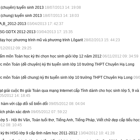
 (chuyên) tuyển sinh 2013
18/07/2013 14: 19:08
 (chung) tuyển sinh 2013
18/07/2013 14: 18:03
A,B_2012-2013
03/04/2013 17: 42:37
HSG GDTX 2012-2013
03/04/2013 17: 15:35
 dạy học phương trình mũ và phương trình Lôgarit
28/02/2013 15: 44:23
/12/2012 09: 29:25
ấm môn Toán học kỳ thi chọn học sinh giỏi lớp 12 năm 2012
06/11/2012 09: 34:59
hức môn Toán (đề chuyên) kỳ thi tuyển sinh lớp 10 trường THPT Chuyên Hạ Long
hức môn Toán (đề chung) kỳ thi tuyển sinh lớp 10 trường THPT Chuyên Hạ Long
09/
t giải cuộc thi giải Toán qua mạng Internet cấp Tỉnh dành cho học sinh lớp 5, 9 và
05/2012 14: 18:45
 hàm với cặp đối số biến đổi
09/05/2012 08: 04:04
ích phân xác định
09/05/2012 07: 59:22
ớp 5 - Hội thi Văn, Toán tuổi thơ, Tiếng Anh, Tiếng Pháp, Viết chữ đẹp cấp tiểu họ
012 08: 10:45
kỳ thi HSG lớp 9 cấp tỉnh năm học 2011-2012
13/04/2012 10: 41:28