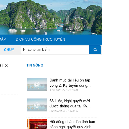
ĐÁP
DỊCH VỤ CÔNG TRỰC TUYẾN
HUYỂN ĐỔI SỐ TOÀN DÂN, TOÀN DIỆN, TOÀN TRÌNH ĐỂ TĂNG TỐC, BỨT PHÁ
GDTX
TIN NÓNG
Danh mục tài liệu ôn tập
vòng 2, Kỳ tuyển dụng...
17/11/2025 09:10:00
68 Luật, Nghị quyết mới
được thông qua tại Kỳ...
29/07/2025 15:03:00
Hội đồng nhân dân tỉnh ban
hành nghị quyết quy định...