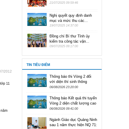
21/07/2025 09:59:46
Nghị quyết quy định danh
mục và mức thu các...
19/07/2025 14:37:00
Đồng chí Bí thư Tỉnh ủy
kiểm tra công tác vận...
09/07/2025 09:17:00
TIN TIÊU ĐIỂM
07/2012
Thông báo thi Vòng 2 đối
với diện thí sinh thông
 lớp 11
thường kỳ tuyển dụng viên
06/08/2026 23:20:00
chức ngành Giáo dục tỉnh...
Thông báo Kết quả thi tuyển
Vòng 2 diện chất lượng cao
theo Nghị định số
06/08/2026 09:41:00
c năm
179/2024/NĐ-CP kỳ tuyển
dụng...
Ngành Giáo dục Quảng Ninh
sau 1 năm thực hiện NQ 71: