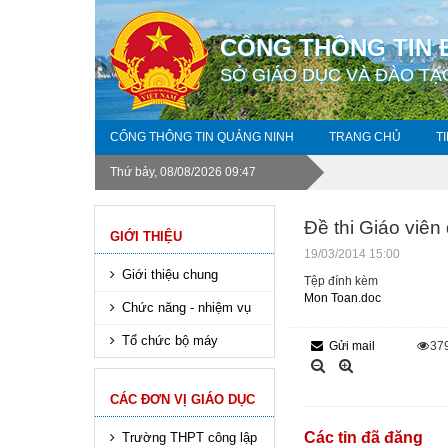
CỔNG THÔNG TIN 
SỞ GIÁO DỤC VÀ ĐÀO TẠ
CỔNG THÔNG TIN QUẢNG NINH
TRANG CHỦ
T
Thứ bảy, 08/08/2026 09:47
Đề thi Giáo viê
GIỚI THIỆU
19/03/2014 15:00
Giới thiệu chung
Tệp đính kèm
Mon Toan.doc
Chức năng - nhiệm vụ
Tổ chức bộ máy
Gửi mail
37
CÁC ĐƠN VỊ GIÁO DỤC
Các tin đã đăng
Trường THPT công lập