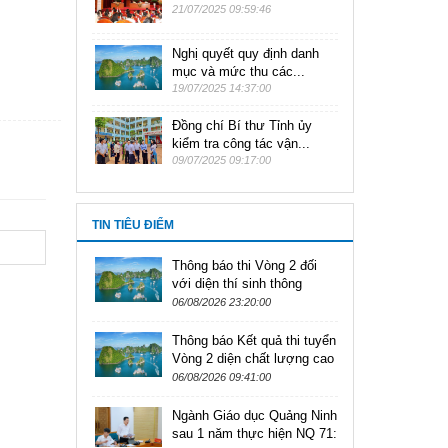
21/07/2025 09:59:46
Nghị quyết quy định danh
mục và mức thu các...
19/07/2025 14:37:00
Đồng chí Bí thư Tỉnh ủy
kiểm tra công tác vận...
09/07/2025 09:17:00
TIN TIÊU ĐIỂM
Thông báo thi Vòng 2 đối
với diện thí sinh thông
thường kỳ tuyển dụng viên
06/08/2026 23:20:00
chức ngành Giáo dục tỉnh...
Thông báo Kết quả thi tuyển
Vòng 2 diện chất lượng cao
theo Nghị định số
06/08/2026 09:41:00
179/2024/NĐ-CP kỳ tuyển
dụng...
Ngành Giáo dục Quảng Ninh
sau 1 năm thực hiện NQ 71: