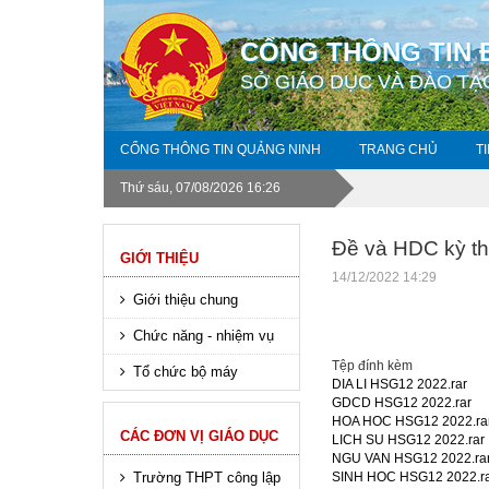
CỔNG THÔNG TIN 
SỞ GIÁO DỤC VÀ ĐÀO TẠ
CỔNG THÔNG TIN QUẢNG NINH
TRANG CHỦ
T
Thứ sáu, 07/08/2026 16:26
Đề và HDC kỳ t
GIỚI THIỆU
14/12/2022 14:29
Giới thiệu chung
Chức năng - nhiệm vụ
Tệp đính kèm
Tổ chức bộ máy
DIA LI HSG12 2022.rar
GDCD HSG12 2022.rar
HOA HOC HSG12 2022.ra
CÁC ĐƠN VỊ GIÁO DỤC
LICH SU HSG12 2022.rar
NGU VAN HSG12 2022.ra
Trường THPT công lập
SINH HOC HSG12 2022.r