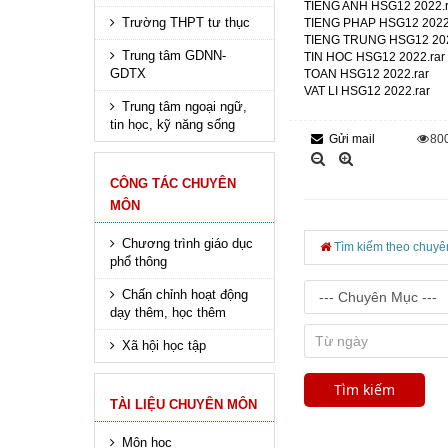
TIENG ANH HSG12 2022.r
Trường THPT tư thục
TIENG PHAP HSG12 2022
TIENG TRUNG HSG12 202
Trung tâm GDNN-
TIN HOC HSG12 2022.rar
GDTX
TOAN HSG12 2022.rar
VAT LI HSG12 2022.rar
Trung tâm ngoại ngữ,
tin học, kỹ năng sống
Gửi mail
80
CÔNG TÁC CHUYÊN
MÔN
Chương trình giáo dục
Tìm kiếm theo chuyê
phổ thông
Chấn chỉnh hoạt động
dạy thêm, học thêm
Xã hội học tập
TÀI LIỆU CHUYÊN MÔN
Môn học