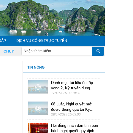
ĐÁP
DỊCH VỤ CÔNG TRỰC TUYẾN
CHUYỂN ĐỔI SỐ TOÀN DÂN, TOÀN DIỆN, TOÀN TRÌNH ĐỂ TĂNG TỐC, BỨT PH
TIN NÓNG
Danh mục tài liệu ôn tập
vòng 2, Kỳ tuyển dụng...
17/11/2025 09:10:00
68 Luật, Nghị quyết mới
được thông qua tại Kỳ...
29/07/2025 15:03:00
Hội đồng nhân dân tỉnh ban
hành nghị quyết quy định...