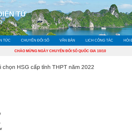
ĐIỆN TỬ
O
IN TỨC
CHUYỂN ĐỔI SỐ
VĂN BẢN
LỊCH CÔNG TÁC
HỎI 
CHÀO MỪNG NGÀY CHUYỂN ĐỔI SỐ QUỐC GIA 10/10
hi chọn HSG cấp tỉnh THPT năm 2022
r
r
ar