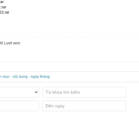
ar
.rar
2.rar
00
Lượt xem
n mục - nội dung - ngày tháng