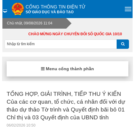
CỔNG THÔNG TIN ĐIỆN TỬ
SỞ GIÁO DỤC VÀ ĐÀO TẠO
Chủ nhật, 09/08/2026 11:04
CHÀO MỪNG NGÀY CHUYỂN ĐỔI SỐ QUỐC GIA 10/10
Menu cổng thành phần
TỔNG HỢP, GIẢI TRÌNH, TIẾP THU Ý KIẾN
Của các cơ quan, tổ chức, cá nhân đối với dự
thảo dự thảo Tờ trình và Quyết định bãi bỏ 01
Chỉ thị và 03 Quyết định của UBND tỉnh
06/02/2026 10:50