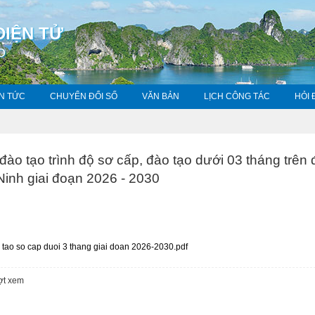
ĐIỆN TỬ
O
IN TỨC
CHUYỂN ĐỔI SỐ
VĂN BẢN
LỊCH CÔNG TÁC
HỎI 
đào tạo trình độ sơ cấp, đào tạo dưới 03 tháng trên 
Ninh giai đoạn 2026 - 2030
tao so cap duoi 3 thang giai doan 2026-2030.pdf
ợt xem