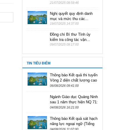
21/07/2025 09:59:46
Nghị quyết quy định danh
mục và mức thu các...
19/07/2025 14:37:00
Đồng chí Bí thư Tỉnh ủy
kiểm tra công tác vận...
09/07/2025 09:17:00
TIN TIÊU ĐIỂM
Thông báo Kết quả thi tuyển
Vòng 2 diện chất lượng cao
theo Nghị định số
06/08/2026 09:41:00
179/2024/NĐ-CP kỳ tuyển
dụng...
Ngành Giáo dục Quảng Ninh
sau 1 năm thực hiện NQ 71:
Nâng tầm chất lượng với
04/08/2026 16:21:00
loạt chính sách đặc thù
Thông báo Kết quả sát hạch
năng lực ngoại ngữ (Tiếng