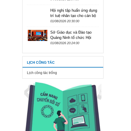
Anh) kỳ tuyển dụng viên
04/08/2026 11:07:00
chức ngành Giáo dục tỉnh...
Hội nghị tập huấn ứng dụng
trí tuệ nhân tạo cho cán bộ
quản lý, giáo viên tại các cơ
01/08/2026 20:30:00
sở giáo dục mầm non...
Sở Giáo dục và Đào tạo
Quảng Ninh tổ chức Hội
nghị tập huấn ứng dụng trí
01/08/2026 20:24:00
tuệ nhân tạo cho cán bộ
quản...
LỊCH CÔNG TÁC
Lịch công tác trống