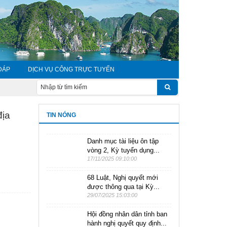
ĐÁP
DỊCH VỤ CÔNG TRỰC TUYẾN
CHÀO MỪNG NGÀY CHUYỂN ĐỔI SỐ QUỐC GIA 10/10
CHU
địa
TIN NÓNG
Danh mục tài liệu ôn tập
vòng 2, Kỳ tuyển dụng...
17/11/2025 09:10:00
68 Luật, Nghị quyết mới
được thông qua tại Kỳ...
29/07/2025 15:03:00
Hội đồng nhân dân tỉnh ban
hành nghị quyết quy định...