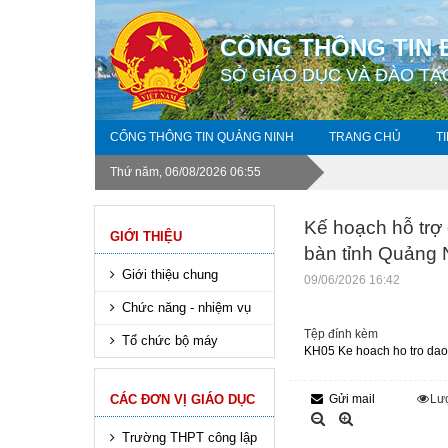
CỔNG THÔNG TIN 
SỞ GIÁO DỤC VÀ ĐÀO TẠ
CỔNG THÔNG TIN QUẢNG NINH
TRANG CHỦ
T
Thứ năm, 06/08/2026 06:55
Kế hoạch hỗ trợ 
GIỚI THIỆU
bàn tỉnh Quảng 
Giới thiệu chung
09/06/2026 16:42
Chức năng - nhiệm vụ
Tệp đính kèm
Tổ chức bộ máy
KH05 Ke hoach ho tro dao 
CÁC ĐƠN VỊ GIÁO DỤC
Gửi mail
Lư
Trường THPT công lập