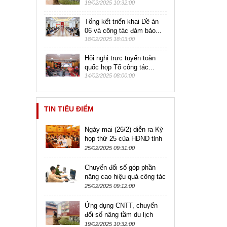
19/02/2025 10:32:00
Tổng kết triển khai Đề án
06 và công tác đảm bảo...
18/02/2025 18:03:00
Hội nghị trực tuyến toàn
quốc họp Tổ công tác...
14/02/2025 08:00:00
TIN TIÊU ĐIỂM
Ngày mai (26/2) diễn ra Kỳ
họp thứ 25 của HĐND tỉnh
khóa XIV
25/02/2025 09:31:00
Chuyển đổi số góp phần
nâng cao hiệu quả công tác
quản lý an ninh trật tự
25/02/2025 09:12:00
Ứng dụng CNTT, chuyển
đổi số nâng tầm du lịch
19/02/2025 10:32:00