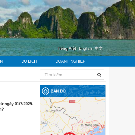
Tiếng Việt
English
中文
ẢN
DU LỊCH
DOANH NGHIỆP
prev
next
prev
next
BẢN ĐỒ
từ ngày 01/7/2025.
n?