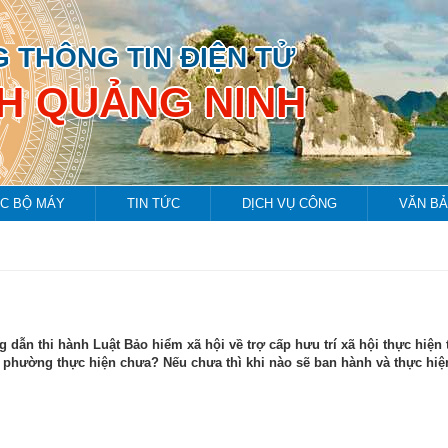
 THÔNG TIN ĐIỆN TỬ
NH QUẢNG NINH
C BỘ MÁY
TIN TỨC
DỊCH VỤ CÔNG
VĂN B
ẫn thi hành Luật Bảo hiểm xã hội về trợ cấp hưu trí xã hội thực hiện 
 phường thực hiện chưa? Nếu chưa thì khi nào sẽ ban hành và thực hiệ