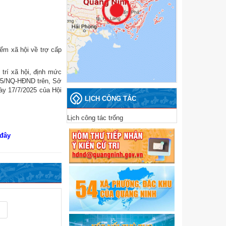
ểm xã hội về trợ cấp
trí xã hội, định mức
2025/NQ-HĐND trên, Sở
y 17/7/2025 của Hội
LỊCH CÔNG TÁC
Lịch công tác trống
 đây