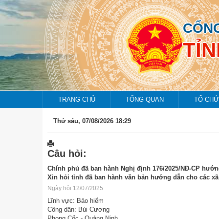
CỔNG
TỈ
TRANG CHỦ
TỔNG QUAN
TỔ CHỨ
Thứ sáu, 07/08/2026 18:29
Câu hỏi:
Chính phủ đã ban hành Nghị định 176/2025/NĐ-CP hướng d
Xin hỏi tỉnh đã ban hành văn bản hướng dẫn cho các xã
Ngày hỏi 12/07/2025
Lĩnh vực: Bảo hiểm
Công dân: Bùi Cương
Phong Cốc - Quảng Ninh