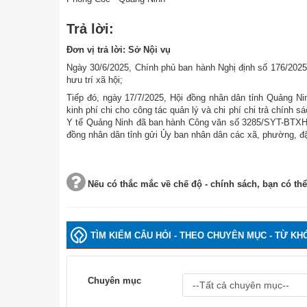
Trả lời:
Đơn vị trả lời: Sở Nội vụ
Ngày 30/6/2025, Chính phủ ban hành Nghị định số 176/2025/
hưu trí xã hội;
Tiếp đó, ngày 17/7/2025, Hội đồng nhân dân tỉnh Quảng N
kinh phí chi cho công tác quản lý và chi phí chi trả chính s
Y tế Quảng Ninh đã ban hành Công văn số 3285/SYT-BTXH 
đồng nhân dân tỉnh gửi Ủy ban nhân dân các xã, phường, đặc
Nếu có thắc mắc về chế độ - chính sách, bạn có thể
TÌM KIẾM CÂU HỎI - THEO CHUYÊN MỤC - TỪ KH
Chuyên mục