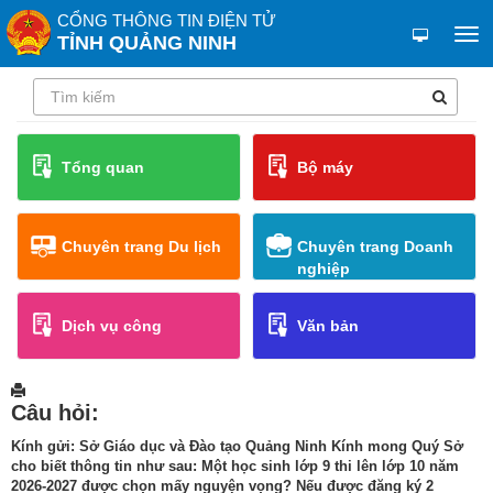
CỔNG THÔNG TIN ĐIỆN TỬ
TỈNH QUẢNG NINH
Tổng quan
Bộ máy
Chuyên trang Du lịch
Chuyên trang Doanh
nghiệp
Dịch vụ công
Văn bản
Câu hỏi:
Kính gửi: Sở Giáo dục và Đào tạo Quảng Ninh Kính mong Quý Sở
cho biết thông tin như sau: Một học sinh lớp 9 thi lên lớp 10 năm
2026-2027 được chọn mấy nguyện vọng? Nếu được đăng ký 2